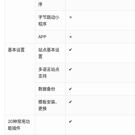
序
字节跳动小
✗
程序
APP
✗
基本设置
站点基本设
✔
置
多语言站点
✔
支持
数据备份
✔
模板安装、
✔
更换
20种常用功
✔
能插件