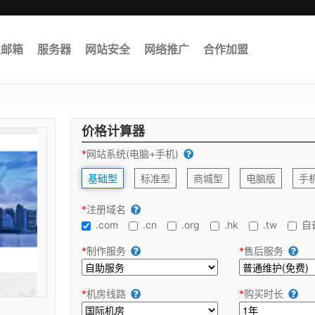
业邮箱
服务器
网站安全
网络推广
合作加盟
价格计算器
*
网站系统(电脑+手机)
基础型
标准型
商城型
电脑版
手
*
注册域名
.com
.cn
.org
.hk
.tw
自
*
制作服务
*
售后服务
*
机房线路
*
购买时长