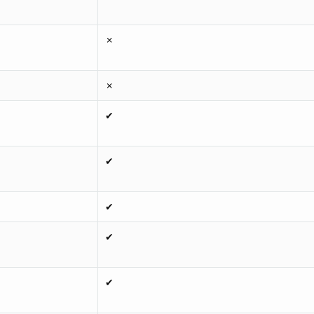
✗
✗
✔
✔
✔
✔
✔