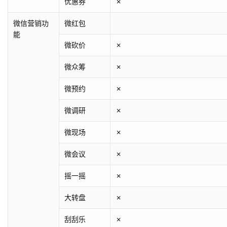
优惠券
✗
微信营销功
微红包
能
微砍价
✗
微众筹
✗
微预约
✗
微调研
✗
微现场
✗
微会议
✗
摇一摇
✗
大转盘
✗
刮刮乐
✗