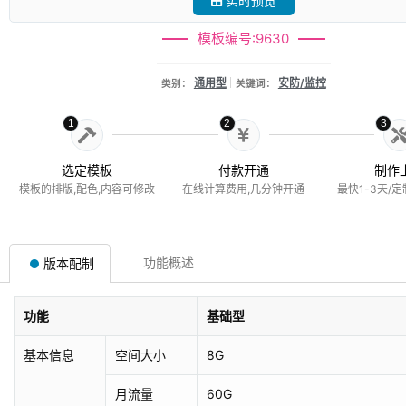
实时预览
模板编号:9630
通用型
安防/监控
类别：
关键词：
1
2
3
选定模板
付款开通
制作
模板的排版,配色,内容可修改
在线计算费用,几分钟开通
最快1-3天/定
功能概述
版本配制
功能
基础型
基本信息
空间大小
8G
月流量
60G