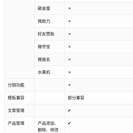
砸金蛋
✗
微助力
✗
好友赞助
✗
微夺宝
✗
微报名
✗
水果机
✗
分销功能
✗
模板兼容
部分兼容
文章管理
✔
产品管理
产品添加、
✔
删除、修改