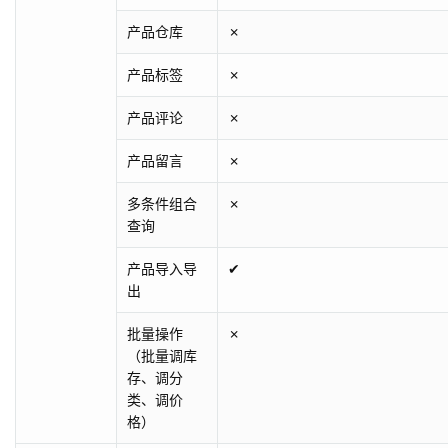
产品仓库
✗
产品标签
✗
产品评论
✗
产品留言
✗
多条件组合
✗
查询
产品导入导
✔
出
批量操作
✗
（批量调库
存、调分
类、调价
格）