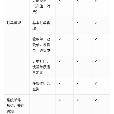
会员交易
✗
✗
✔
（充值、消
费）
订单管理
基本订单管
✔
✔
理
收款单，退
✗
✗
✔
款单，发货
单，退货单
订单打印，
✗
✗
✔
快递单模版
自定义
多条件组合
✗
✗
✔
查询
系统邮件、
✗
✗
✔
短信、微信
通知