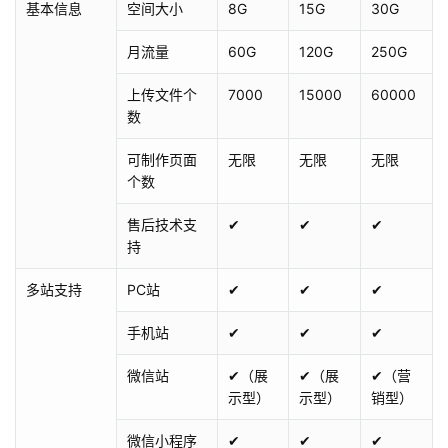
基本信息
空间大小
8G
15G
30G
月流量
60G
120G
250G
上传文件个
7000
15000
60000
数
可制作页面
无限
无限
无限
个数
售后技术支
✔
✔
✔
持
多站支持
PC站
✔
✔
✔
手机站
✔
✔
✔
微信站
✔（展
✔（展
✔（营
示型）
示型）
销型）
微信小程序
✔
✔
✔