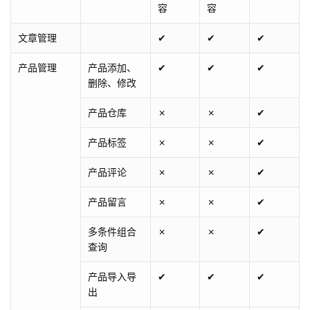
容
容
文章管理
✔
✔
✔
产品管理
产品添加、
✔
✔
✔
删除、修改
产品仓库
✗
✗
✔
产品标签
✗
✗
✔
产品评论
✗
✗
✔
产品留言
✗
✗
✔
多条件组合
✗
✗
✔
查询
产品导入导
✔
✔
✔
出