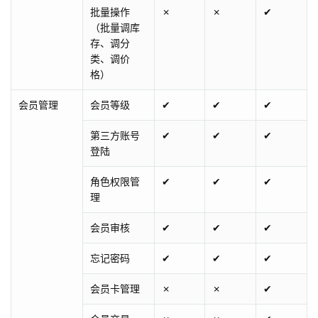
批量操作
✗
✗
✔
（批量调库
存、调分
类、调价
格）
会员管理
会员等级
✔
✔
✔
第三方账号
✔
✔
✔
登陆
角色权限管
✔
✔
✔
理
会员审核
✔
✔
✔
忘记密码
✔
✔
✔
会员卡管理
✗
✗
✔