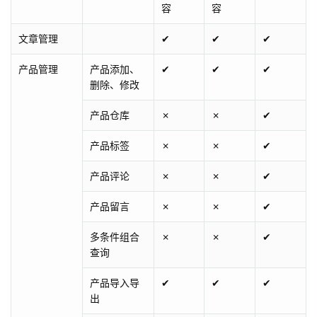
容
容
文章管理
✔
✔
✔
产品管理
产品添加、
✔
✔
✔
删除、修改
产品仓库
✗
✗
✔
产品标签
✗
✗
✔
产品评论
✗
✗
✔
产品留言
✗
✗
✔
多条件组合
✗
✗
✔
查询
产品导入导
✔
✔
✔
出