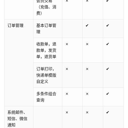
会员交易
✗
✗
✔
（充值、消
费）
订单管理
基本订单管
✔
✔
理
收款单，退
✗
✗
✔
款单，发货
单，退货单
订单打印，
✗
✗
✔
快递单模版
自定义
多条件组合
✗
✗
✔
查询
系统邮件、
✗
✗
✔
短信、微信
通知