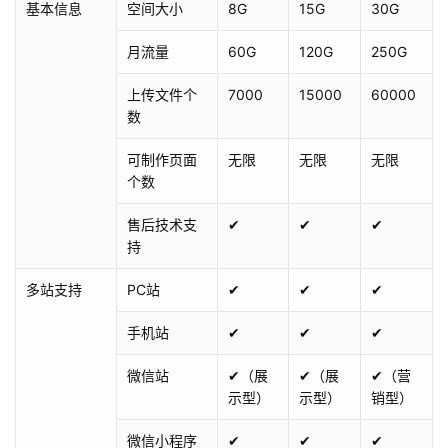
基本信息
空间大小
8G
15G
30G
月流量
60G
120G
250G
上传文件个
7000
15000
60000
数
可制作页面
无限
无限
无限
个数
售后技术支
✔
✔
✔
持
多站支持
PC站
✔
✔
✔
手机站
✔
✔
✔
微信站
✔（展
✔（展
✔（营
示型）
示型）
销型）
微信小程序
✔
✔
✔