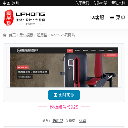
关于我们
付款帐号
帮助文档
中国·深圳
客服
菜单
首页
专业模板
通用型
No.5925云网站
实时预览
模板编号:5925
通用型
运动
类别：
关键词：