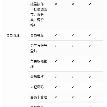
批量操作
✗
✗
✔
（批量调库
存、调分
类、调价
格）
会员管理
会员等级
✔
✔
✔
第三方账号
✔
✔
✔
登陆
角色权限管
✔
✔
✔
理
会员审核
✔
✔
✔
忘记密码
✔
✔
✔
会员卡管理
✗
✗
✔