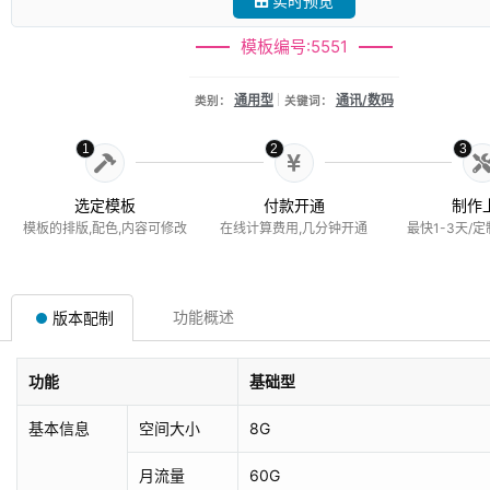
实时预览
模板编号:5551
通用型
通讯/数码
类别：
关键词：
1
2
3
选定模板
付款开通
制作
模板的排版,配色,内容可修改
在线计算费用,几分钟开通
最快1-3天/定
功能概述
版本配制
功能
基础型
基本信息
空间大小
8G
月流量
60G