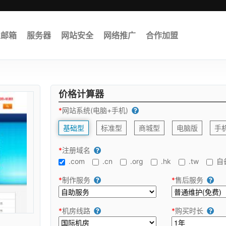
业邮箱
服务器
网站安全
网络推广
合作加盟
价格计算器
*
网站系统(电脑+手机)
基础型
标准型
商城型
电脑版
手
*
注册域名
.com
.cn
.org
.hk
.tw
自
*
制作服务
*
售后服务
*
机房线路
*
购买时长