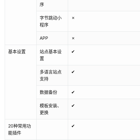
序
字节跳动小
✗
程序
APP
✗
基本设置
站点基本设
✔
置
多语言站点
✔
支持
数据备份
✔
模板安装、
✔
更换
20种常用功
✔
能插件