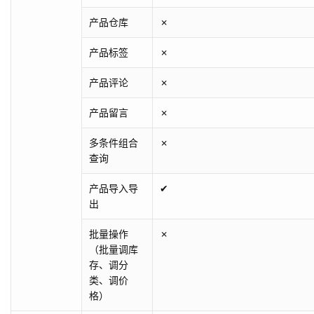
产品仓库
✗
产品标签
✗
产品评论
✗
产品留言
✗
多条件组合
✗
查询
产品导入导
✔
出
批量操作
✗
（批量调库
存、调分
类、调价
格）