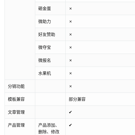
砸金蛋
✗
微助力
✗
好友赞助
✗
微夺宝
✗
微报名
✗
水果机
✗
分销功能
✗
模板兼容
部分兼容
文章管理
✔
产品管理
产品添加、
✔
删除、修改