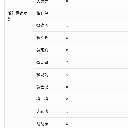
优惠券
✗
微信营销功
微红包
能
微砍价
✗
微众筹
✗
微预约
✗
微调研
✗
微现场
✗
微会议
✗
摇一摇
✗
大转盘
✗
刮刮乐
✗