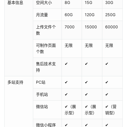
基本信息
空间大小
8G
15G
30G
月流量
60G
120G
250G
上传文件个
7000
15000
60000
数
可制作页面
无限
无限
无限
个数
售后技术支
✔
✔
✔
持
多站支持
PC站
✔
✔
✔
手机站
✔
✔
✔
微信站
✔（展
✔（展
✔（营
示型）
示型）
销型）
微信小程序
✔
✔
✔