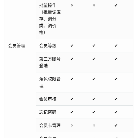
批量操作
✗
✗
✔
（批量调库
存、调分
类、调价
格）
会员管理
会员等级
✔
✔
✔
第三方账号
✔
✔
✔
登陆
角色权限管
✔
✔
✔
理
会员审核
✔
✔
✔
忘记密码
✔
✔
✔
会员卡管理
✗
✗
✔