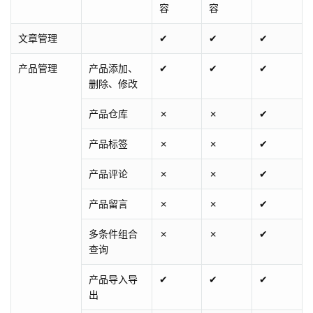
容
容
文章管理
✔
✔
✔
产品管理
产品添加、
✔
✔
✔
删除、修改
产品仓库
✗
✗
✔
产品标签
✗
✗
✔
产品评论
✗
✗
✔
产品留言
✗
✗
✔
多条件组合
✗
✗
✔
查询
产品导入导
✔
✔
✔
出