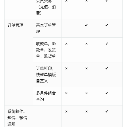
会员交易
✗
✗
✔
（充值、消
费）
订单管理
基本订单管
✔
✔
理
收款单，退
✗
✗
✔
款单，发货
单，退货单
订单打印，
✗
✗
✔
快递单模版
自定义
多条件组合
✗
✗
✔
查询
系统邮件、
✗
✗
✔
短信、微信
通知