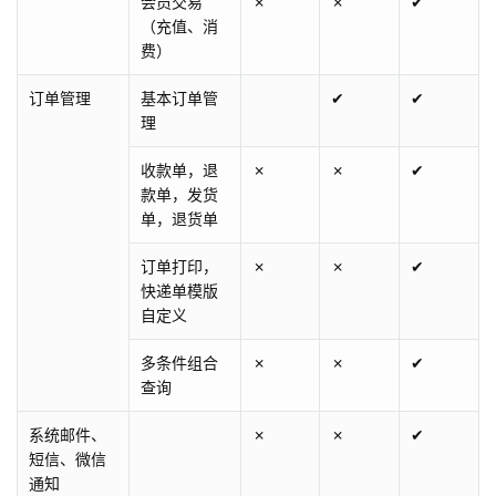
会员交易
✗
✗
✔
（充值、消
费）
订单管理
基本订单管
✔
✔
理
收款单，退
✗
✗
✔
款单，发货
单，退货单
订单打印，
✗
✗
✔
快递单模版
自定义
多条件组合
✗
✗
✔
查询
系统邮件、
✗
✗
✔
短信、微信
通知