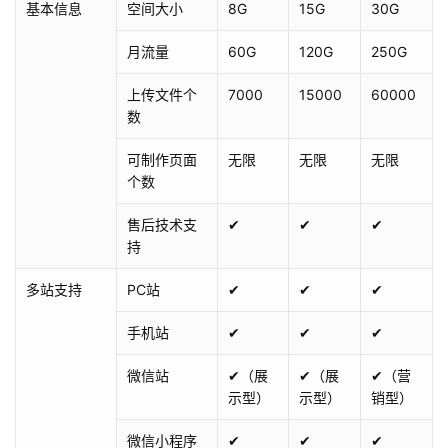
基本信息
空间大小
8G
15G
30G
月流量
60G
120G
250G
上传文件个
7000
15000
60000
数
可制作页面
无限
无限
无限
个数
售后技术支
✔
✔
✔
持
多站支持
PC站
✔
✔
✔
手机站
✔
✔
✔
微信站
✔（展
✔（展
✔（营
示型）
示型）
销型）
微信小程序
✔
✔
✔