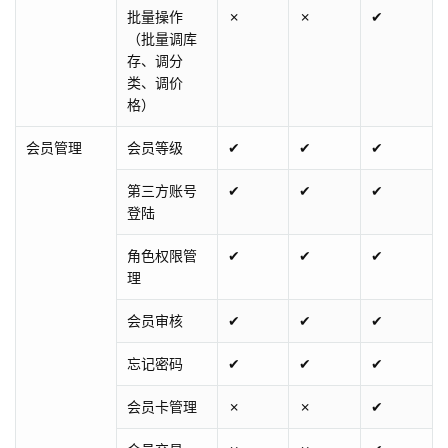
批量操作
✗
✗
✔
（批量调库
存、调分
类、调价
格）
会员管理
会员等级
✔
✔
✔
第三方账号
✔
✔
✔
登陆
角色权限管
✔
✔
✔
理
会员审核
✔
✔
✔
忘记密码
✔
✔
✔
会员卡管理
✗
✗
✔