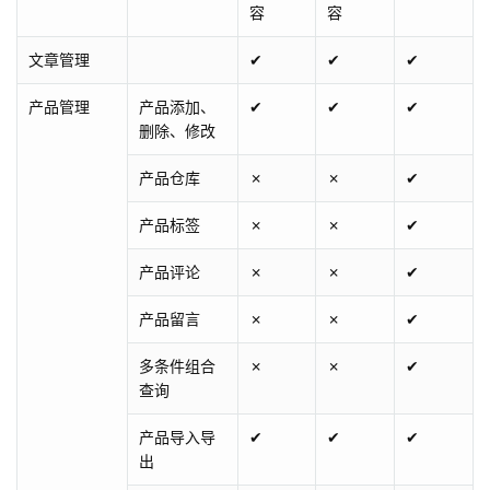
容
容
文章管理
✔
✔
✔
产品管理
产品添加、
✔
✔
✔
删除、修改
产品仓库
✗
✗
✔
产品标签
✗
✗
✔
产品评论
✗
✗
✔
产品留言
✗
✗
✔
多条件组合
✗
✗
✔
查询
产品导入导
✔
✔
✔
出